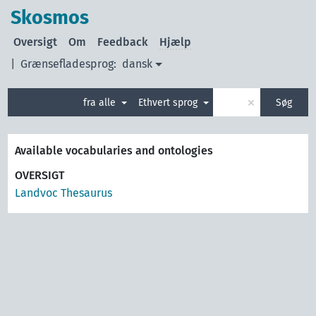
Skosmos
Oversigt
Om
Feedback
Hjælp
|
Grænsefladesprog:
dansk
×
fra alle
Ethvert sprog
Søg
Available vocabularies and ontologies
OVERSIGT
Landvoc Thesaurus