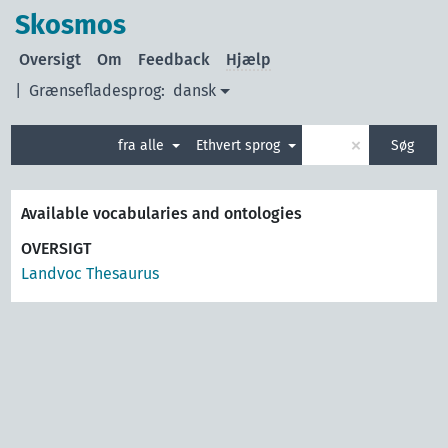
Skosmos
Oversigt
Om
Feedback
Hjælp
|
Grænsefladesprog:
dansk
×
fra alle
Ethvert sprog
Søg
Available vocabularies and ontologies
OVERSIGT
Landvoc Thesaurus