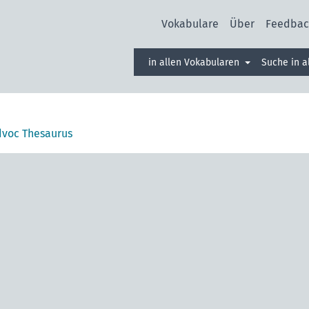
Vokabulare
Über
Feedbac
in allen Vokabularen
Suche in 
voc Thesaurus