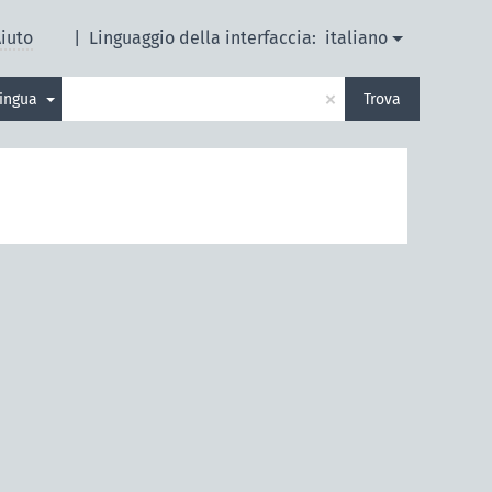
iuto
|
Linguaggio della interfaccia:
italiano
×
lingua
Trova