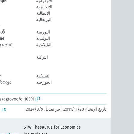
الأوكرانية
офи
الإنجليزية
الإيطالية
البرتغالية
البورمية
ယ်
البولندية
lne
التايلاندية
รมชาติ
التركية
التشيكية
y
الجورجية
ტროფა
os/agrovoc/c_10391
تاريخ الإنشاء 20‏/11‏/2011, آخر تعديل 9‏/8‏/2024
-LD
STW Thesaurus for Economics