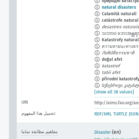
природні катастр
natural disasters
Calamità naturali
catástrofe natural
desastres naturais
သဘာဝ ဘေးအန္တရာ
Katastrofy natura
ความหายนะทางธร
ภัยพิบัติธรรมชาติ
doğal afet
katastrof
tabii afet
přírodní katastrof
ბუნებრივი კატას
[show all 38 values]
URI
http://aims.fao.org/a
تحميل هذا المفهوم:
RDF/XML
TURTLE
JSON
(en)
مفاهيم مطابقة تماما
Disaster