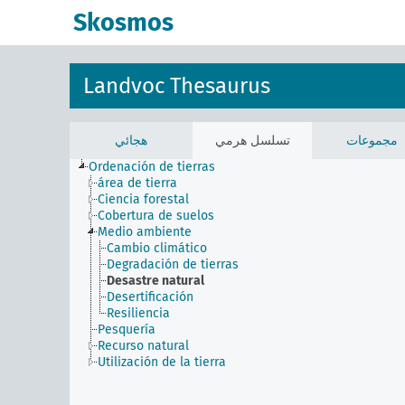
Skosmos
Landvoc Thesaurus
مجموعات
تسلسل هرمي
هجائي
Ordenación de tierras
área de tierra
Ciencia forestal
Cobertura de suelos
Medio ambiente
Cambio climático
Degradación de tierras
Desastre natural
Desertificación
Resiliencia
Pesquería
Recurso natural
Utilización de la tierra