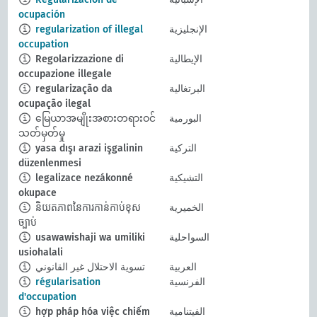
ocupación
الإنجليزية
regularization of illegal
occupation
الإيطالية
Regolarizzazione di
occupazione illegale
البرتغالية
regularização da
ocupação ilegal
البورمية
မြေယာအမျိုးအစားတရားဝင်
သတ်မှတ်မှု
التركية
yasa dışı arazi işgalinin
düzenlenmesi
التشيكية
legalizace nezákonné
okupace
الخميرية
និយតភាពនៃការកាន់កាប់ខុស
ច្បាប់
السواحلية
usawawishaji wa umiliki
usiohalali
العربية
تسوية الاحتلال غير القانوني
الفرنسية
régularisation
d'occupation
الفيتنامية
hợp pháp hóa việc chiếm