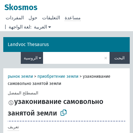
Skosmos
مساعدة
التعليقات
حول
المفردات
العربية
لغة الواجهة:
|
Landvoc Thesaurus
×
البحث
الروسية
рынок земли
>
приобретение земли
>
узаконивание
самовольно занятой земли
المصطلح المفضل
узаконивание самовольно
занятой земли
تعريف