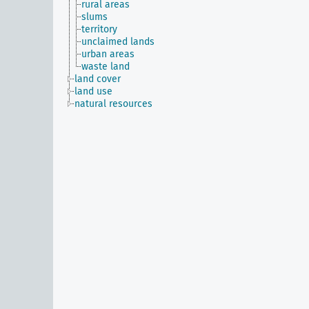
rural areas
slums
territory
unclaimed lands
urban areas
waste land
land cover
land use
natural resources