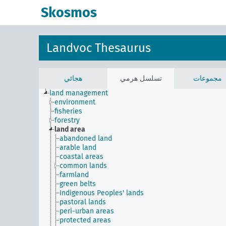
Skosmos
Landvoc Thesaurus
مجموعات
تسلسل هرمي
هجائي
land management
environment
fisheries
forestry
land area
abandoned land
arable land
coastal areas
common lands
farmland
green belts
Indigenous Peoples' lands
pastoral lands
peri-urban areas
protected areas