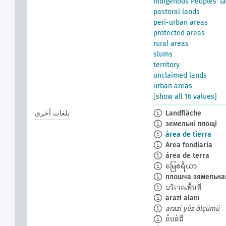
Indigenous Peoples' l
pastoral lands
peri-urban areas
protected areas
rural areas
slums
territory
unclaimed lands
urban areas
[show all 16 values]
Landfläche
بلغات أخرى
земельні площі
área de tierra
Area fondiaria
área de terra
မြေဧရိယာ
плошча зямельнаг
บริเวณพื้นที่
arazi alanı
arazi yüz ölçümü
តំបន់ដី