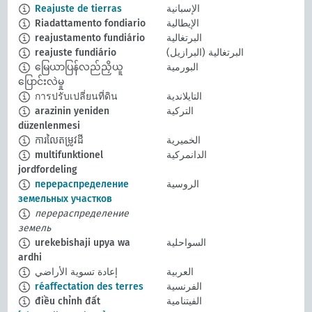
الإسبانية
Reajuste de tierras
الإيطالية
Riadattamento fondiario
البرتغالية
reajustamento fundiário
البرتغالية (البرازيل)
reajuste fundiário
البورمية
မြေယာပြန်လည်ညှိယူ
ပြောင်းလဲမှု
التايلاندية
การปรับเปลี่ยนที่ดิน
التركية
arazinin yeniden
düzenlenmesi
الخميرية
ការលៃតម្រូវដី
الدانمركية
multifunktionel
jordfordeling
الروسية
перераспределение
земельных участков
перераспределение
земель
السواحلية
urekebishaji upya wa
ardhi
العربية
إعادة تسوية الأراضي
الفرنسية
réaffectation des terres
الفيتنامية
điều chỉnh đất