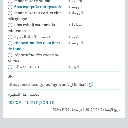
التشيكية
modernizace slumů
الروسية
благоустройство трущоб
الرومانية
modernizarea cartierelor
mărginaşe
السواحلية
uboreshaji wa eneo la
mtelemko
العربية
تحسين الأحياء الفقيرة
الفرنسية
rénovation des quartiers
de taudis
rénovation des zones de
taudis
الهندية
गंदी बस्ती उन्नयन
URI
http://aims.fao.org/aos/agrovoc/c_f1ddba0f
تحميل هذا المفهوم:
RDF/XML
TURTLE
JSON-LD
تاريخ الإنشاء 15‏/10‏/2019, آخر تعديل 26‏/11‏/2024