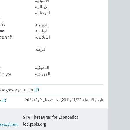
الإسبانية
الإيطالية
البرتغالية
البورمية
ယ်
البولندية
lne
التايلاندية
รมชาติ
التركية
التشيكية
y
الجورجية
ტროფა
os/agrovoc/c_10391
تاريخ الإنشاء 20‏/11‏/2011, آخر تعديل 9‏/8‏/2024
-LD
STW Thesaurus for Economics
lod.gesis.org
hesoz/conc