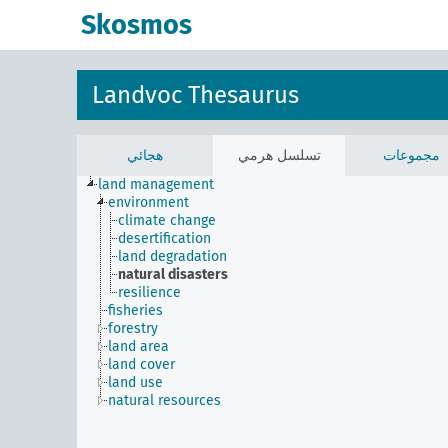
Skosmos
Landvoc Thesaurus
مجموعات
تسلسل هرمي
هجائي
land management
environment
climate change
desertification
land degradation
natural disasters
resilience
fisheries
forestry
land area
land cover
land use
natural resources