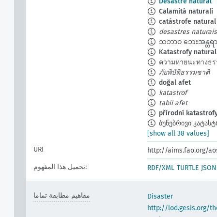
Desastre natural
Calamità naturali
catástrofe natural
desastres naturais
သဘာဝ ဘေးအန္တရာ
Katastrofy natura
ความหายนะทางธร
ภัยพิบัติธรรมชาติ
doğal afet
katastrof
tabii afet
přírodní katastrof
ბუნებრივი კატას
[show all 38 values]
URI
http://aims.fao.org/a
تحميل هذا المفهوم:
RDF/XML
TURTLE
JSON
مفاهيم مطابقة تماما
Disaster
http://lod.gesis.org/t