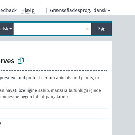
eedback
Hjælp
|
Grænsefladesprog:
dansk
×
elsk
Søg
erves
preserve and protect certain animals and plants, or
an hayatı özelliğine sahip, manzara bütünlüğü içinde
enmesine uygun tabiat parçalarıdır.
s