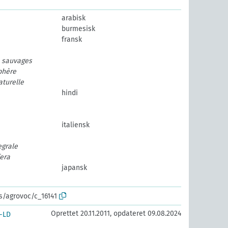
arabisk
burmesisk
fransk
e sauvages
phère
aturelle
hindi
italiensk
egrale
fera
japansk
os/agrovoc/c_16141
Oprettet 20.11.2011, opdateret 09.08.2024
-LD