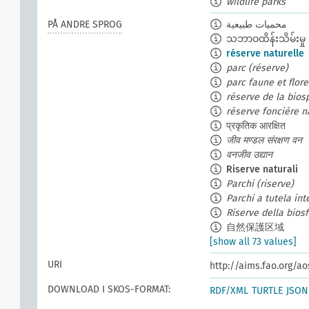
wildlife parks
PÅ ANDRE SPROG
محميات طبيعية
သဘာဝထိန်းသိမ်းမှု
réserve naturelle
parc (réserve)
parc faune et flor
réserve de la bios
réserve foncière n
प्रकृतिक आरक्षित
जीव मण्डल संरक्षण वन
वनजीव उद्यान
Riserve naturali
Parchi (riserve)
Parchi a tutela int
Riserve della bios
自然保護区域
[show all 73 values]
URI
http://aims.fao.org/a
DOWNLOAD I SKOS-FORMAT:
RDF/XML
TURTLE
JSON