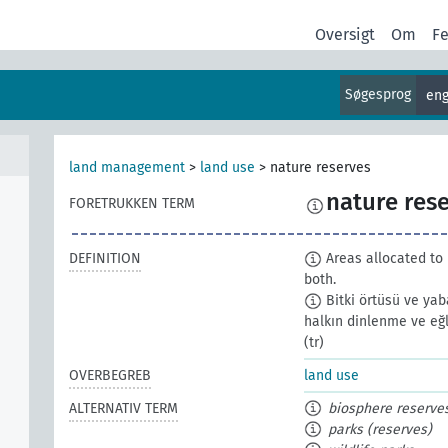
Oversigt
Om
F
Søgesprog
eng
land management
>
land use
>
nature reserves
nature res
FORETRUKKEN TERM
DEFINITION
Areas allocated to 
both.
Bitki örtüsü ve yab
halkın dinlenme ve eğl
(tr)
OVERBEGREB
land use
ALTERNATIV TERM
biosphere reserve
parks (reserves)