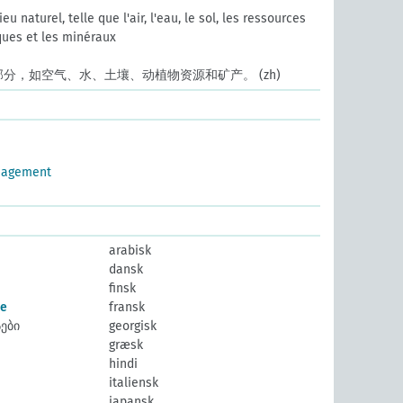
u naturel, telle que l'air, l'eau, le sol, les ressources
ques et les minéraux
部分，如空气、水、土壤、动植物资源和矿产。
(zh)
nagement
arabisk
dansk
finsk
le
fransk
ები
georgisk
græsk
hindi
italiensk
japansk