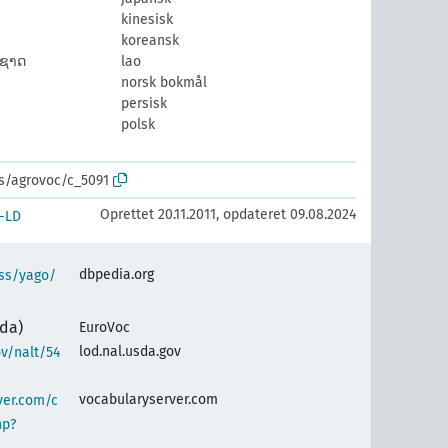
kinesisk
koreansk
ຊາດ
lao
norsk bokmål
persisk
polsk
os/agrovoc/c_5091
Oprettet 20.11.2011, opdateret 09.08.2024
-LD
dbpedia.org
ass/yago/
(da)
EuroVoc
lod.nal.usda.gov
ov/nalt/54
vocabularyserver.com
ver.com/c
hp?