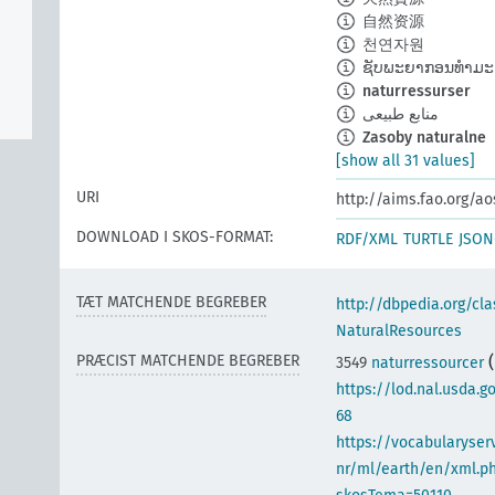
自然资源
천연자원
ຊັບພະຍາກອນທຳມະ
naturressurser
منابع طبیعی
Zasoby naturalne
[show all 31 values]
URI
http://aims.fao.org/a
DOWNLOAD I SKOS-FORMAT:
RDF/XML
TURTLE
JSON
TÆT MATCHENDE BEGREBER
http://dbpedia.org/cl
NaturalResources
PRÆCIST MATCHENDE BEGREBER
3549
naturressourcer
https://lod.nal.usda.g
68
https://vocabularyser
nr/ml/earth/en/xml.p