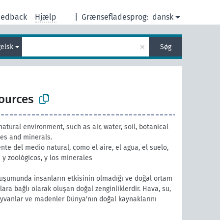
eedback
Hjælp
|
Grænsefladesprog:
dansk
×
elsk
Søg
sources
atural environment, such as air, water, soil, botanical
ces and minerals.
e del medio natural, como el aire, el agua, el suelo,
 y zoológicos, y los minerales
uşumunda insanların etkisinin olmadığı ve doğal ortam
tlara bağlı olarak oluşan doğal zenginliklerdir. Hava, su,
hayvanlar ve madenler Dünya'nın doğal kaynaklarını