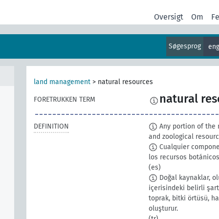
Oversigt
Om
F
Søgesprog
eng
land management
>
natural resources
natural re
FORETRUKKEN TERM
DEFINITION
Any portion of the n
and zoological resour
Cualquier component
los recursos botánicos
(es)
Doğal kaynaklar, ol
içerisindeki belirli şar
toprak, bitki örtüsü, 
oluşturur.
(tr)