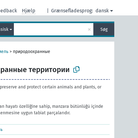
eedback
Hjælp
|
Grænsefladesprog:
dansk
×
ssisk
Søg
мель
>
природоохранные
ранные территории
preserve and protect certain animals and plants, or
an hayatı özelliğine sahip, manzara bütünlüğü içinde
enmesine uygun tabiat parçalarıdır.
ль