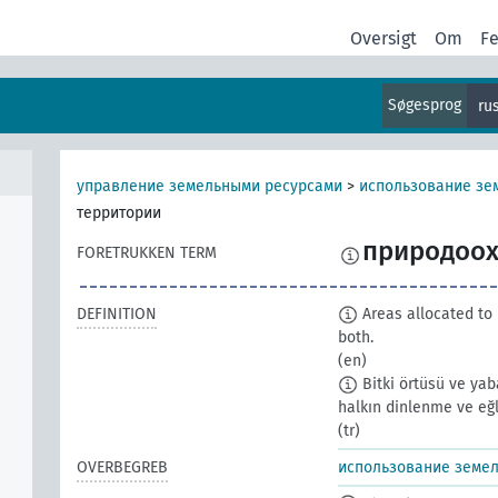
Oversigt
Om
F
Søgesprog
ru
управление земельными ресурсами
>
использование зе
территории
природоох
FORETRUKKEN TERM
DEFINITION
Areas allocated to 
both.
(en)
Bitki örtüsü ve yab
halkın dinlenme ve eğl
(tr)
OVERBEGREB
использование земе