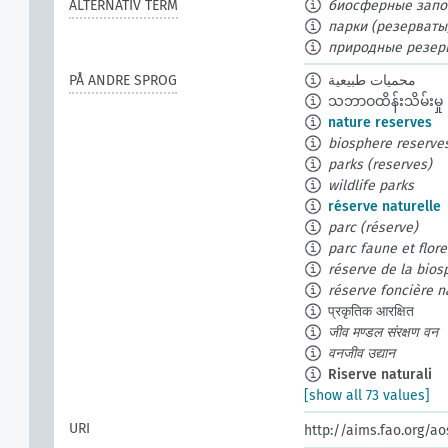
ALTERNATIV TERM
биосферные запо
парки (резерваты
природные резер
PÅ ANDRE SPROG
محميات طبيعية
သဘာဝထိန်းသိမ်းမှု
nature reserves
biosphere reserve
parks (reserves)
wildlife parks
réserve naturelle
parc (réserve)
parc faune et flor
réserve de la bios
réserve foncière n
प्रकृतिक आरक्षित
जीव मण्डल संरक्षण वन
वनजीव उद्यान
Riserve naturali
[show all 73 values]
URI
http://aims.fao.org/a