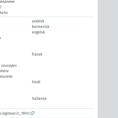
ведники
)
ваты
arabisk
burmesisk
engelsk
s
fransk
e sauvages
phère
aturelle
hindi
italiensk
os/agrovoc/c_16141