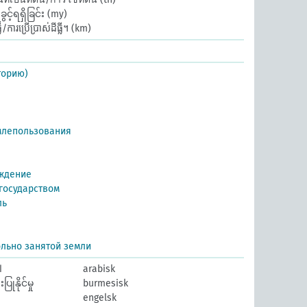
့်ရရှိခြင်း
(my)
/ការប្រើប្រាស់ដីធ្លី។
(km)
торию)
млепользования
уждение
государством
ль
льно занятой земли
ا
arabisk
ြုနိုင်မှု
burmesisk
engelsk