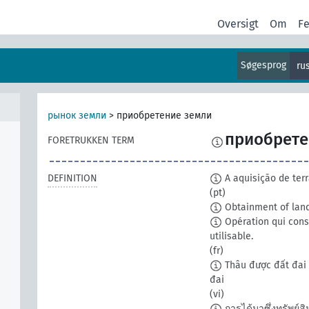
Oversigt
Om
F
Søgesprog
ru
рынок земли
>
приобретение земли
приобрете
FORETRUKKEN TERM
DEFINITION
A aquisição de terr
(pt)
Obtainment of land
Opération qui consi
utilisable.
(fr)
Thâu được đất đai 
đai
(vi)
การได้มาซึ่งทรัพย์สินท