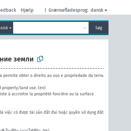
eedback
Hjælp
|
Grænsefladesprog:
dansk
×
ssisk
Søg
ние земли
a permite obter o direito ao uso e propriedade da terra.
 property/land use.
(en)
ste à accroitre la propriété foncière ou la surface
là việc có được tài sản đất đai hoặc quyền sử dụng đất
ี่เป็นที่ดิน/การใช้ที่ดิน
(th)