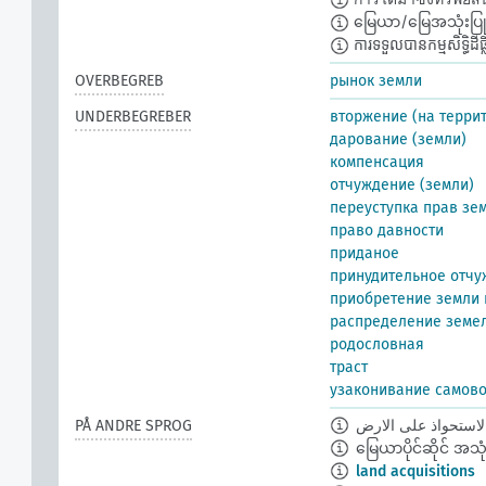
မြေယာ/မြေအသုံးပြုခွင
ការទទួលបានកម្មសិទ្ធិដីធ្លី
OVERBEGREB
рынок земли
UNDERBEGREBER
вторжение (на терри
дарование (земли)
компенсация
отчуждение (земли)
переуступка прав зе
право давности
приданое
принудительное отч
приобретение земли 
распределение земе
родословная
траст
узаконивание самово
PÅ ANDRE SPROG
لاستحواذ على الارض
မြေယာပိုင်ဆိုင် အသုံးပ
land acquisitions