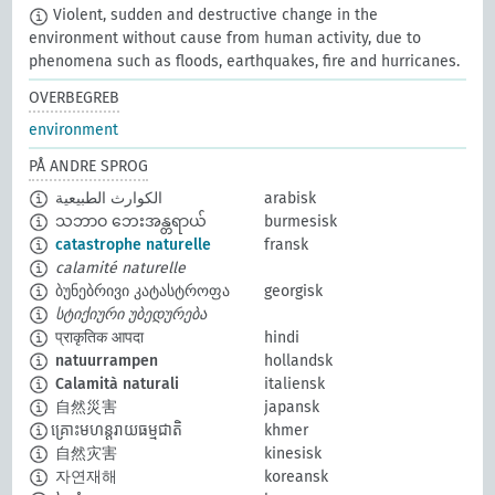
Violent, sudden and destructive change in the
environment without cause from human activity, due to
phenomena such as floods, earthquakes, fire and hurricanes.
OVERBEGREB
environment
PÅ ANDRE SPROG
الكوارث الطبيعية
arabisk
သဘာဝ ဘေးအန္တရာယ်
burmesisk
catastrophe naturelle
fransk
calamité naturelle
ბუნებრივი კატასტროფა
georgisk
სტიქიური უბედურება
प्राकृतिक आपदा
hindi
natuurrampen
hollandsk
Calamità naturali
italiensk
自然災害
japansk
​គ្រោះមហន្តរាយធម្មជាតិ
khmer
自然灾害
kinesisk
자연재해
koreansk