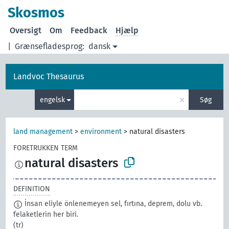
Skosmos
Oversigt
Om
Feedback
Hjælp
|
Grænsefladesprog:
dansk
Landvoc Thesaurus
×
engelsk
Søg
land management
>
environment
>
natural disasters
FORETRUKKEN TERM
natural disasters
DEFINITION
İnsan eliyle önlenemeyen sel, fırtına, deprem, dolu vb.
felaketlerin her biri.
(tr)