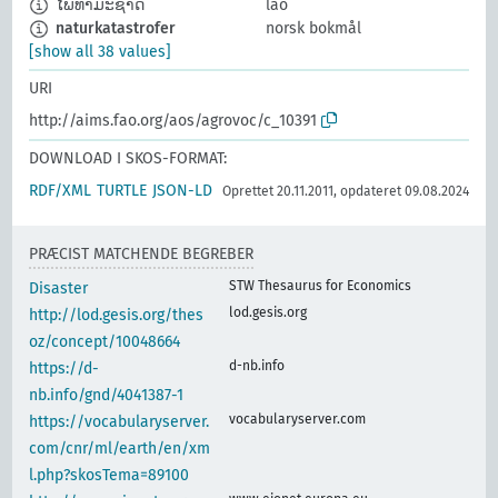
ໄພທຳມະຊາດ
lao
naturkatastrofer
norsk bokmål
[show all 38 values]
URI
http://aims.fao.org/aos/agrovoc/c_10391
DOWNLOAD I SKOS-FORMAT:
RDF/XML
TURTLE
JSON-LD
Oprettet 20.11.2011, opdateret 09.08.2024
PRÆCIST MATCHENDE BEGREBER
STW Thesaurus for Economics
Disaster
lod.gesis.org
http://lod.gesis.org/thes
oz/concept/10048664
d-nb.info
https://d-
nb.info/gnd/4041387-1
vocabularyserver.com
https://vocabularyserver.
com/cnr/ml/earth/en/xm
l.php?skosTema=89100