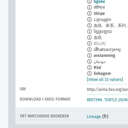
lignée
लीनिएज
Stirpe
Lignaggio
血統、家系、系列
ខ្សែស្រឡាយ
血统
리니지
ເສັ້ນສະແດງອາຍຸ
avstamning
دودمان
Ród
linhagem
[show all 32 values]
URI
http://aims.fao.org/a
DOWNLOAD I SKOS-FORMAT:
RDF/XML
TURTLE
JSON
TÆT MATCHENDE BEGREBER
(fr)
Lineage