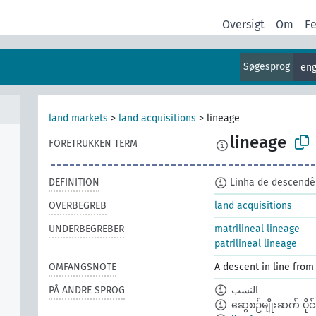
Oversigt
Om
F
Søgesprog
eng
land markets
>
land acquisitions
>
lineage
lineage
FORETRUKKEN TERM
DEFINITION
Linha de descendê
OVERBEGREB
land acquisitions
UNDERBEGREBER
matrilineal lineage
patrilineal lineage
OMFANGSNOTE
A descent in line fro
PÅ ANDRE SPROG
النسب
ဆွေစဉ်မျိုးဆက် ပိုင