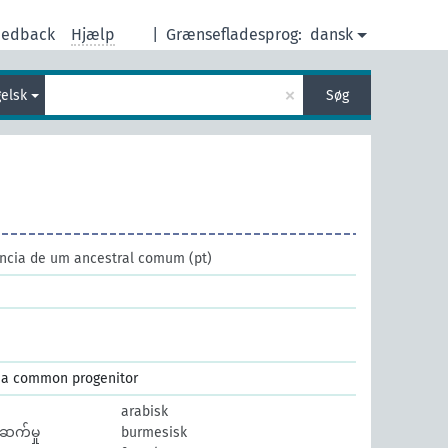
eedback
Hjælp
|
Grænsefladesprog:
dansk
×
elsk
Søg
ncia de um ancestral comum
(pt)
m a common progenitor
arabisk
်ဆက်မှု
burmesisk