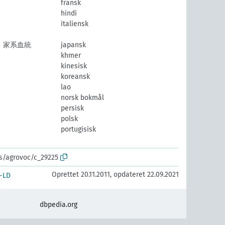
fransk
hindi
italiensk
、家系血統
japansk
khmer
kinesisk
koreansk
lao
norsk bokmål
persisk
polsk
portugisisk
os/agrovoc/c_29225
Oprettet 20.11.2011, opdateret 22.09.2021
-LD
dbpedia.org