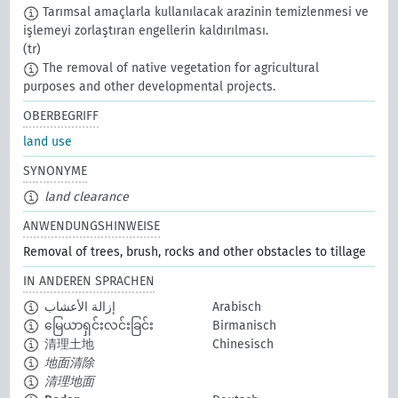
Tarımsal amaçlarla kullanılacak arazinin temizlenmesi ve
işlemeyi zorlaştıran engellerin kaldırılması.
(tr)
The removal of native vegetation for agricultural
purposes and other developmental projects.
OBERBEGRIFF
land use
SYNONYME
land clearance
ANWENDUNGSHINWEISE
Removal of trees, brush, rocks and other obstacles to tillage
IN ANDEREN SPRACHEN
إزالة الأعشاب
Arabisch
မြေယာရှင်းလင်းခြင်း
Birmanisch
清理土地
Chinesisch
地面清除
清理地面