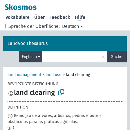
Skosmos
Vokabulare
Über
Feedback
Hilfe
|
Sprache der Oberfläche:
Deutsch
Landvoc Thesaurus
×
Englisch
Suche
land management
>
land use
>
land clearing
BEVORZUGTE BEZEICHNUNG
land clearing
DEFINITION
Remoção de árvores, arbustos, pedras e outros
obstáculos para as práticas agrícolas.
(pt)