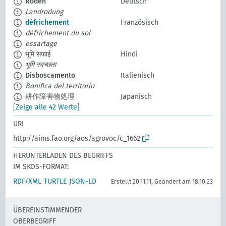
Roden
Deutsch
Landrodung
défrichement
Französisch
défrichement du sol
essartage
भूमि सफाई
Hindi
भूमि स्वच्छता
Disboscamento
Italienisch
Bonifica del territorio
耕作障害物処理
Japanisch
[Zeige alle 42 Werte]
URI
http://aims.fao.org/aos/agrovoc/c_1662
HERUNTERLADEN DES BEGRIFFS
IM SKOS-FORMAT:
RDF/XML
TURTLE
JSON-LD
Erstellt 20.11.11, Geändert am 18.10.23
ÜBEREINSTIMMENDER
OBERBEGRIFF