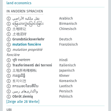
land economics
IN ANDEREN SPRACHEN
نقل ملكية الأراضي
Arabisch
မြေယာလွှဲပြောင်းခြင်း
Birmanisch
土地转让
Chinesisch
土地流转
Grundstücksverkehr
Deutsch
mutation foncière
Französisch
mutation propriété
foncière
भूमि स्थानंतरण
Hindi
Trasferimenti dei terreni
Italienisch
土地所有権移転
Japanisch
ការផ្ទេរដីធ្លី
Khmer
토지이전
Koreanisch
ການມອບໂອນທີ່ດິນ
Laotisch
واگذاری‌های زمین
Persisch
Obrót ziemią
Polnisch
[Zeige alle 28 Werte]
URI