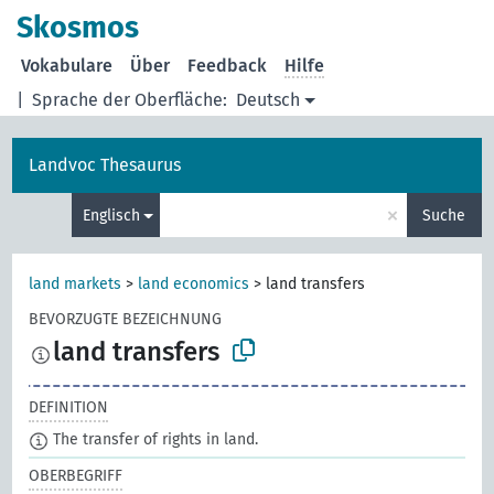
Skosmos
Vokabulare
Über
Feedback
Hilfe
|
Sprache der Oberfläche:
Deutsch
Landvoc Thesaurus
×
Englisch
Suche
land markets
>
land economics
>
land transfers
BEVORZUGTE BEZEICHNUNG
land transfers
DEFINITION
The transfer of rights in land.
OBERBEGRIFF