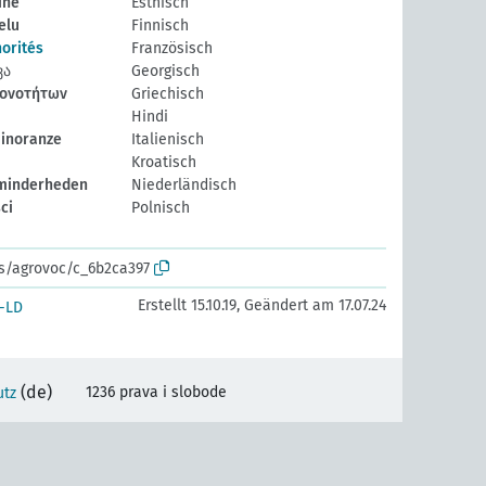
ine
Estnisch
elu
Finnisch
orités
Französisch
ვა
Georgisch
ιονοτήτων
Griechisch
Hindi
minoranze
Italienisch
Kroatisch
minderheden
Niederländisch
ci
Polnisch
os/agrovoc/c_6b2ca397
Erstellt 15.10.19, Geändert am 17.07.24
-LD
(de)
1236 prava i slobode
utz