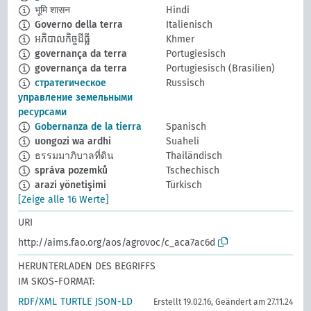
भूमि शासन
Hindi
Governo della terra
Italienisch
អភិបាលកិច្ចដីធ្លី
Khmer
governança da terra
Portugiesisch
governança da terra
Portugiesisch (Brasilien)
стратегическое
Russisch
управление земельными
ресурсами
Gobernanza de la tierra
Spanisch
uongozi wa ardhi
Suaheli
ธรรมมาภิบาลที่ดิน
Thailändisch
správa pozemků
Tschechisch
arazi yönetişimi
Türkisch
[Zeige alle 16 Werte]
URI
http://aims.fao.org/aos/agrovoc/c_aca7ac6d
HERUNTERLADEN DES BEGRIFFS
IM SKOS-FORMAT:
RDF/XML
TURTLE
JSON-LD
Erstellt 19.02.16, Geändert am 27.11.24