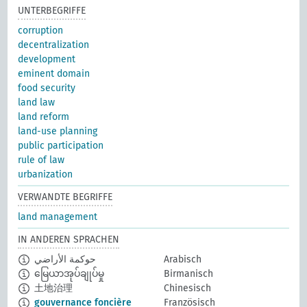
UNTERBEGRIFFE
corruption
decentralization
development
eminent domain
food security
land law
land reform
land-use planning
public participation
rule of law
urbanization
VERWANDTE BEGRIFFE
land management
IN ANDEREN SPRACHEN
حوكمة الأراضي
Arabisch
မြေယာအုပ်ချုပ်မှု
Birmanisch
土地治理
Chinesisch
gouvernance foncière
Französisch