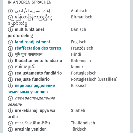
IN ANDEREN SPRACHEN
إعادة تسوية الأراضي
Arabisch
မြေယာပြန်လည်ညှိယူ
Birmanisch
ပြောင်းလဲမှု
multifunktionel
Dänisch
jordfordeling
land readjustment
Englisch
réaffectation des terres
Französisch
भूमि पुनः समायोजन
Hindi
Riadattamento fondiario
Italienisch
ការលៃតម្រូវដី
Khmer
reajustamento fundiário
Portugiesisch
reajuste fundiário
Portugiesisch (Brasilien)
перераспределение
Russisch
земельных участков
перераспределение
земель
urekebishaji upya wa
Suaheli
ardhi
การปรับเปลี่ยนที่ดิน
Thailändisch
arazinin yeniden
Türkisch