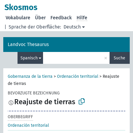
Skosmos
Vokabulare
Über
Feedback
Hilfe
|
Sprache der Oberfläche:
Deutsch
Landvoc Thesaurus
×
Spanisch
Suche
Gobernanza de la tierra
>
Ordenación territorial
>
Reajuste
de tierras
BEVORZUGTE BEZEICHNUNG
Reajuste de tierras
OBERBEGRIFF
Ordenación territorial