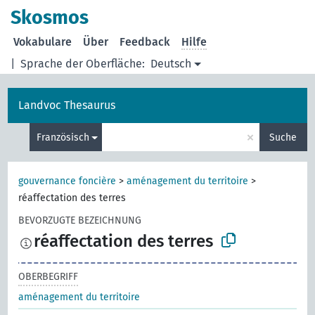
Skosmos
Vokabulare
Über
Feedback
Hilfe
|
Sprache der Oberfläche:
Deutsch
Landvoc Thesaurus
×
Französisch
Suche
gouvernance foncière
>
aménagement du territoire
>
réaffectation des terres
BEVORZUGTE BEZEICHNUNG
réaffectation des terres
OBERBEGRIFF
aménagement du territoire