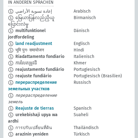
IN ANDEREN SPRACHEN
إعادة تسوية الأراضي
Arabisch
မြေယာပြန်လည်ညှိယူ
Birmanisch
ပြောင်းလဲမှု
multifunktionel
Dänisch
jordfordeling
land readjustment
Englisch
भूमि पुनः समायोजन
Hindi
Riadattamento fondiario
Italienisch
ការលៃតម្រូវដី
Khmer
reajustamento fundiário
Portugiesisch
reajuste fundiário
Portugiesisch (Brasilien)
перераспределение
Russisch
земельных участков
перераспределение
земель
Reajuste de tierras
Spanisch
urekebishaji upya wa
Suaheli
ardhi
การปรับเปลี่ยนที่ดิน
Thailändisch
arazinin yeniden
Türkisch