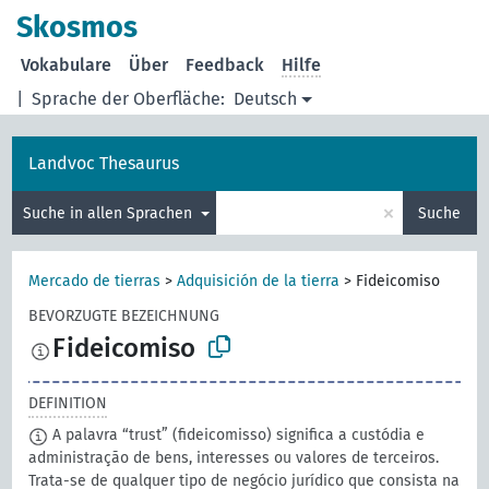
Skosmos
Vokabulare
Über
Feedback
Hilfe
|
Sprache der Oberfläche:
Deutsch
Landvoc Thesaurus
×
Suche in allen Sprachen
Suche
Mercado de tierras
>
Adquisición de la tierra
>
Fideicomiso
BEVORZUGTE BEZEICHNUNG
Fideicomiso
DEFINITION
A palavra “trust” (fideicomisso) significa a custódia e
administração de bens, interesses ou valores de terceiros.
Trata-se de qualquer tipo de negócio jurídico que consista na