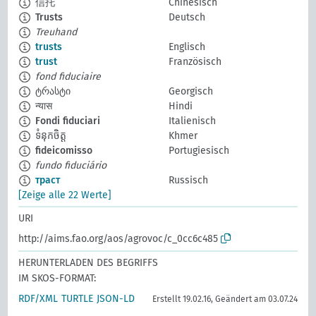
信托
Chinesisch
Trusts
Deutsch
Treuhand
trusts
Englisch
trust
Französisch
fond fiduciaire
ტრასტი
Georgisch
न्यास
Hindi
Fondi fiduciari
Italienisch
ទំនុកចិត្ត
Khmer
fideicomisso
Portugiesisch
fundo fiduciário
траст
Russisch
[Zeige alle 22 Werte]
URI
http://aims.fao.org/aos/agrovoc/c_0cc6c485
HERUNTERLADEN DES BEGRIFFS
IM SKOS-FORMAT:
RDF/XML
TURTLE
JSON-LD
Erstellt 19.02.16, Geändert am 03.07.24