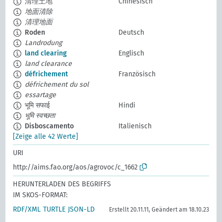
清理土地
Chinesisch
地面清除
清理地面
Roden
Deutsch
Landrodung
land clearing
Englisch
land clearance
défrichement
Französisch
défrichement du sol
essartage
भूमि सफाई
Hindi
भूमि स्वच्छता
Disboscamento
Italienisch
[Zeige alle 42 Werte]
URI
http://aims.fao.org/aos/agrovoc/c_1662
HERUNTERLADEN DES BEGRIFFS
IM SKOS-FORMAT:
RDF/XML
TURTLE
JSON-LD
Erstellt 20.11.11, Geändert am 18.10.23