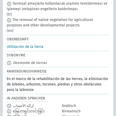
Tarımsal amaçlarla kullanılacak arazinin temizlenmesi ve
işlemeyi zorlaştıran engellerin kaldırılması.
(tr)
The removal of native vegetation for agricultural
purposes and other developmental projects.
(en)
OBERBEGRIFF
Utilización de la tierra
SYNONYME
Desmonte de tierras
ANWENDUNGSHINWEISE
En el marco de la rehabilitación de las tierras, la eliminación
de árboles, arbustos, tocones, piedras y otros obstáculos
para la labranza
IN ANDEREN SPRACHEN
إزالة الأعشاب
Arabisch
မြေယာရှင်းလင်းခြင်း
Birmanisch