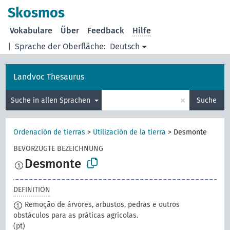
Skosmos
Vokabulare
Über
Feedback
Hilfe
|
Sprache der Oberfläche:
Deutsch
Landvoc Thesaurus
×
Suche in allen Sprachen
Suche
Ordenación de tierras
>
Utilización de la tierra
>
Desmonte
BEVORZUGTE BEZEICHNUNG
Desmonte
DEFINITION
Remoção de árvores, arbustos, pedras e outros
obstáculos para as práticas agrícolas.
(pt)