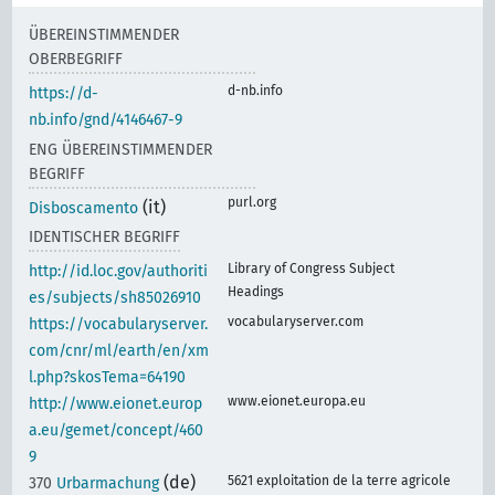
ÜBEREINSTIMMENDER
OBERBEGRIFF
d-nb.info
https://d-
nb.info/gnd/4146467-9
ENG ÜBEREINSTIMMENDER
BEGRIFF
purl.org
(it)
Disboscamento
IDENTISCHER BEGRIFF
Library of Congress Subject
http://id.loc.gov/authoriti
Headings
es/subjects/sh85026910
vocabularyserver.com
https://vocabularyserver.
com/cnr/ml/earth/en/xm
l.php?skosTema=64190
www.eionet.europa.eu
http://www.eionet.europ
a.eu/gemet/concept/460
9
(de)
5621 exploitation de la terre agricole
370
Urbarmachung