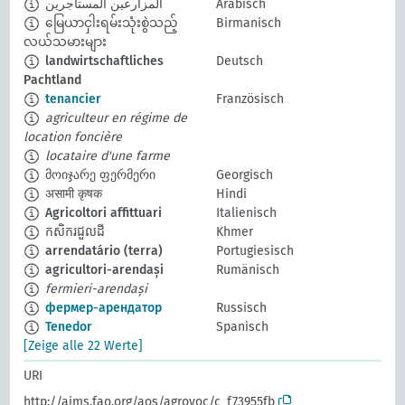
المزارعين المستأجرين
Arabisch
မြေယာငှါးရမ်းသုံးစွဲသည့်
Birmanisch
လယ်သမားများ
landwirtschaftliches
Deutsch
Pachtland
tenancier
Französisch
agriculteur en régime de
location foncière
locataire d'une farme
მოიჯარე ფერმერი
Georgisch
असामी कृषक
Hindi
Agricoltori affittuari
Italienisch
កសិករជួលដី
Khmer
arrendatário (terra)
Portugiesisch
agricultori-arendași
Rumänisch
fermieri-arendași
фермер-арендатор
Russisch
Tenedor
Spanisch
[Zeige alle 22 Werte]
URI
http://aims.fao.org/aos/agrovoc/c_f73955fb