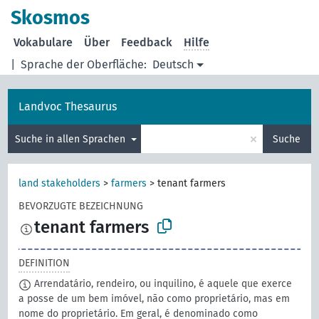
Skosmos
Vokabulare
Über
Feedback
Hilfe
|
Sprache der Oberfläche:
Deutsch
Landvoc Thesaurus
×
Suche in allen Sprachen
Suche
land stakeholders
>
farmers
>
tenant farmers
BEVORZUGTE BEZEICHNUNG
tenant farmers
DEFINITION
Arrendatário, rendeiro, ou inquilino, é aquele que exerce
a posse de um bem imóvel, não como proprietário, mas em
nome do proprietário. Em geral, é denominado como