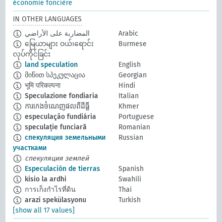
économie foncière
IN OTHER LANGUAGES
المضاربة على الأراضي
Arabic
မြေယာများ ဝယ်၊ရောင်း
Burmese
လုပ်ကိုင်ခြင်း
land speculation
English
მიწით სპეკულაცია
Georgian
भूमि परिकल्पना
Hindi
Speculazione fondiaria
Italian
ការកេងចំណេញផលពីដីធ្លី
Khmer
especulação fundiária
Portuguese
speculație funciară
Romanian
спекуляция земельными
Russian
участками
спекуляция землей
Especulación de tierras
Spanish
kisio la ardhi
Swahili
การเก็งกำไรที่ดิน
Thai
arazi spekülasyonu
Turkish
[show all 17 values]