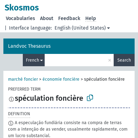
Skosmos
Vocabularies
About
Feedback
Help
|
Interface language:
English (United States)
Landvoc Thesaurus
×
French
Search
marché foncier
>
économie foncière
>
spéculation foncière
PREFERRED TERM
spéculation foncière
DEFINITION
A especulação fundiária consiste na compra de terras
com a intenção de as vender, usualmente rapidamente, com
um lucro substancial.