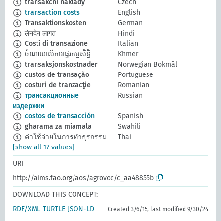
transakční náklady
Czech
transaction costs
English
Transaktionskosten
German
लेनदेन लागत
Hindi
Costi di transazione
Italian
ចំណាយលើការផ្ទេរកម្មសិទ្ធិ
Khmer
transaksjonskostnader
Norwegian Bokmål
custos de transação
Portuguese
costuri de tranzacţie
Romanian
трансакционные
Russian
издержки
costos de transacción
Spanish
gharama za miamala
Swahili
ค่าใช้จ่ายในการทำธุรกรรม
Thai
[show all 17 values]
URI
http://aims.fao.org/aos/agrovoc/c_aa48855b
DOWNLOAD THIS CONCEPT:
RDF/XML
TURTLE
JSON-LD
Created 3/6/15, last modified 9/30/24