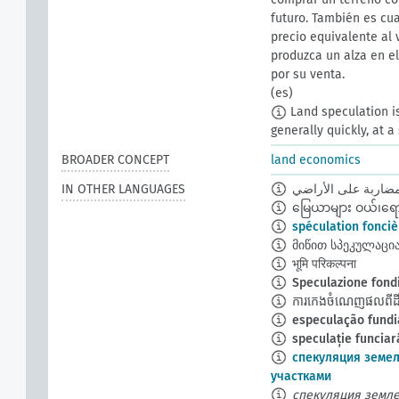
futuro. También es cua
precio equivalente al 
produzca un alza en e
por su venta.
(es)
Land speculation is 
generally quickly, at a 
BROADER CONCEPT
land economics
IN OTHER LANGUAGES
مضاربة على الأراضي
မြေယာများ ဝယ်၊ရောင်
spéculation fonciè
მიწით სპეკულაცი
भूमि परिकल्पना
Speculazione fond
ការកេងចំណេញផលពីដីធ្
especulação fundi
speculație funciar
спекуляция земе
участками
спекуляция земл