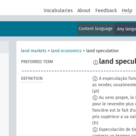
Vocabularies
About
Feedback
Help
Content language
Any lang
land markets
>
land economics
>
land speculation
land specu
PREFERRED TERM
DEFINITION
A especulação fund
as vender, usualmente
(pt)
Au sens propre, la s
pour le revendre plus
foncière est le fait d
prix supérieur a sa va
(fr)
Especulación de tie
comprar un terreno co