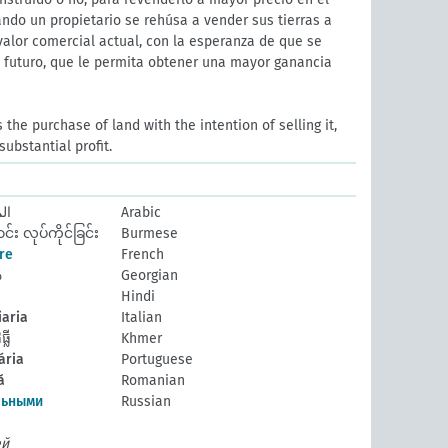
ndo un propietario se rehúsa a vender sus tierras a
valor comercial actual, con la esperanza de que se
l futuro, que le permita obtener una mayor ganancia
the purchase of land with the intention of selling it,
substantial profit.
ال
Arabic
း လုပ်ကိုင်ခြင်း
Burmese
re
French
ა
Georgian
Hindi
iaria
Italian
លី
Khmer
ária
Portuguese
ă
Romanian
льными
Russian
ей