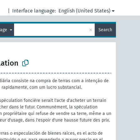
|
Interface language:
English (United States)
×
uage
Search
lation
iária consiste na compra de terras com a intenção de
 rapidamente, com um lucro substancial.
péculation foncière serait l'acte d'acheter un terrain
 cher dans le futur. Communément, la spéculation
'un propriétaire qui refuse de vendre sa terre, même a un
leur d'usage, dans l'espoir d'une hausse future des prix.
rras o especulación de bienes raíces, es el acto de
nstruido o no, para revenderlo a mayor precio en el