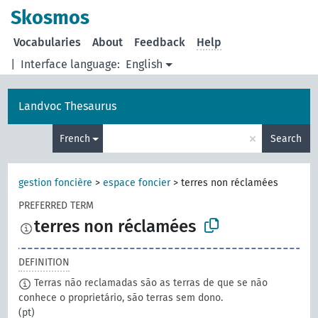
Skosmos
Vocabularies
About
Feedback
Help
|
Interface language:
English
Landvoc Thesaurus
×
French
Search
gestion foncière
>
espace foncier
>
terres non réclamées
PREFERRED TERM
terres non réclamées
DEFINITION
Terras não reclamadas são as terras de que se não
conhece o proprietário, são terras sem dono.
(pt)