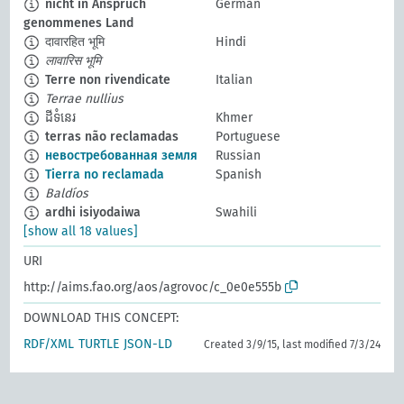
nicht in Anspruch
German
genommenes Land
दावारहित भूमि
Hindi
लावारिस भूमि
Terre non rivendicate
Italian
Terrae nullius
ដីទំនេរ
Khmer
terras não reclamadas
Portuguese
невостребованная земля
Russian
Tierra no reclamada
Spanish
Baldíos
ardhi isiyodaiwa
Swahili
[show all 18 values]
URI
http://aims.fao.org/aos/agrovoc/c_0e0e555b
DOWNLOAD THIS CONCEPT:
RDF/XML
TURTLE
JSON-LD
Created 3/9/15, last modified 7/3/24