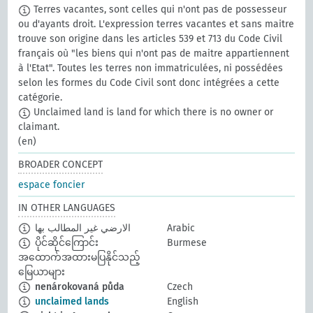
Terres vacantes, sont celles qui n'ont pas de possesseur
ou d'ayants droit. L'expression terres vacantes et sans maitre
trouve son origine dans les articles 539 et 713 du Code Civil
français où "les biens qui n'ont pas de maitre appartiennent
à l'Etat". Toutes les terres non immatriculées, ni possédées
selon les formes du Code Civil sont donc intégrées a cette
catégorie.
Unclaimed land is land for which there is no owner or
claimant.
(en)
BROADER CONCEPT
espace foncier
IN OTHER LANGUAGES
الارضي غير المطالب بها
Arabic
ပိုင်ဆိုင်ကြောင်း
Burmese
အထောက်အထားမပြနိုင်သည့်
မြေယာများ
nenárokovaná půda
Czech
unclaimed lands
English