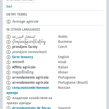
bail
ENTRY TERMS
fermage agricole
IN OTHER LANGUAGES
استئجار المزرعة
Arabic
ငှါးရမ်းမြေယာပိုင်ဆိုင်မှု
Burmese
pronájem farmy
Czech
pronájem nemovitosti
farm tenancy
English
काश्तकारी
Hindi
Affitto agricolo
Italian
ការជួលដីកសិកម្ម
Khmer
arrendamento agrícola
Portuguese
arrendamento agrícola
Portuguese (Brazil)
сельскохозяйственная
Russian
аренда
владение хозяйством на
правах аренды
Arrendamiento de fincas
Spanish