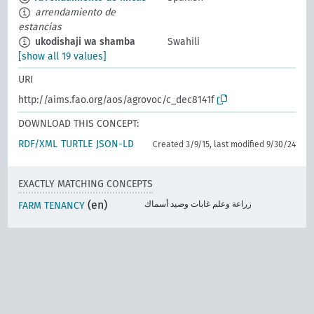
arrendamiento de
estancias
ukodishaji wa shamba
Swahili
[show all 19 values]
URI
http://aims.fao.org/aos/agrovoc/c_dec8141f
DOWNLOAD THIS CONCEPT:
RDF/XML
TURTLE
JSON-LD
Created 3/9/15, last modified 9/30/24
EXACTLY MATCHING CONCEPTS
(en)
زراعة وعلم غابات وصيد أسماك
FARM TENANCY