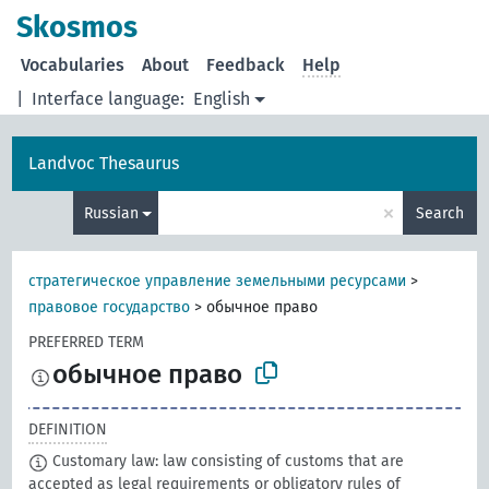
Skosmos
Vocabularies
About
Feedback
Help
|
Interface language:
English
Landvoc Thesaurus
×
Russian
Search
стратегическое управление земельными ресурсами
>
правовое государство
>
обычное право
PREFERRED TERM
обычное право
DEFINITION
Customary law: law consisting of customs that are
accepted as legal requirements or obligatory rules of