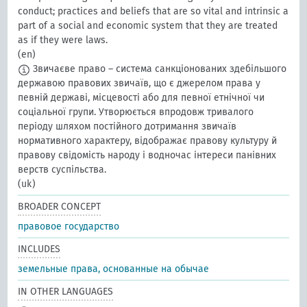
conduct; practices and beliefs that are so vital and intrinsic a
part of a social and economic system that they are treated
as if they were laws.
(en)
Звичаєве право – система санкціонованих здебільшого
державою правових звичаїв, що є джерелом права у
певній державі, місцевості або для певної етнічної чи
соціальної групи. Утворюється впродовж тривалого
періоду шляхом постійного дотримання звичаїв
нормативного характеру, відображає правову культуру й
правову свідомість народу і водночас інтереси панівних
верств суспільства.
(uk)
BROADER CONCEPT
правовое государство
INCLUDES
земельные права, основанные на обычае
IN OTHER LANGUAGES