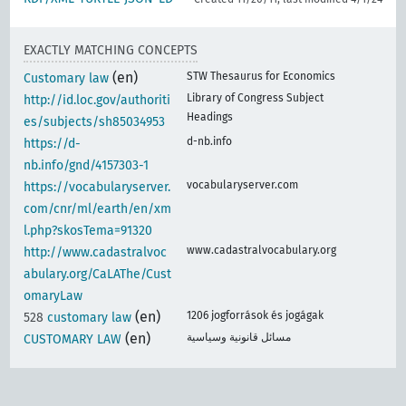
EXACTLY MATCHING CONCEPTS
(en)
STW Thesaurus for Economics
Customary law
Library of Congress Subject
http://id.loc.gov/authoriti
Headings
es/subjects/sh85034953
d-nb.info
https://d-
nb.info/gnd/4157303-1
vocabularyserver.com
https://vocabularyserver.
com/cnr/ml/earth/en/xm
l.php?skosTema=91320
www.cadastralvocabulary.org
http://www.cadastralvoc
abulary.org/CaLAThe/Cust
omaryLaw
(en)
1206 jogforrások és jogágak
528
customary law
(en)
مسائل قانونية وسياسية
CUSTOMARY LAW