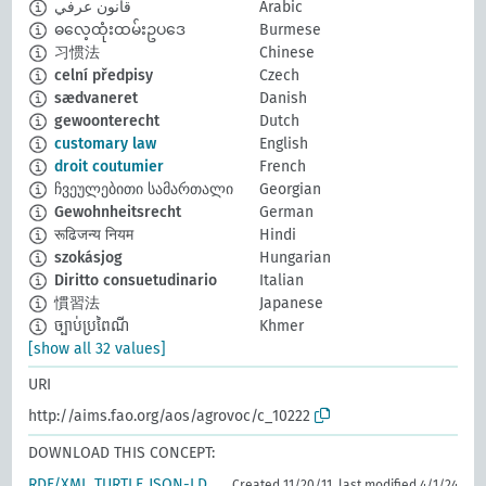
قانون عرفي
Arabic
ဓလေ့ထုံးထမ်းဥပဒေ
Burmese
习惯法
Chinese
celní předpisy
Czech
sædvaneret
Danish
gewoonterecht
Dutch
customary law
English
droit coutumier
French
ჩვეულებითი სამართალი
Georgian
Gewohnheitsrecht
German
रूढिजन्य नियम
Hindi
szokásjog
Hungarian
Diritto consuetudinario
Italian
慣習法
Japanese
ច្បាប់ប្រពៃណី
Khmer
[show all 32 values]
URI
http://aims.fao.org/aos/agrovoc/c_10222
DOWNLOAD THIS CONCEPT:
RDF/XML
TURTLE
JSON-LD
Created 11/20/11, last modified 4/1/24