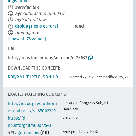
legislation
agrarian law
agricultural and rural law
agricultural law
droit agricole et rural
French
droit agraire
[show all 76 values]
URI
http://aims.fao.org/aos/agrovoc/c_28633
DOWNLOAD THIS CONCEPT:
RDF/XML
TURTLE
JSON-LD
Created 2/3/12, last modified 7/5/21
EXACTLY MATCHING CONCEPTS
Library of Congress Subject
http://id.loc.gov/authoriti
Headings
es/subjects/sh85002349
d-nb.info
https://d-
nb.info/gnd/4000775-3
(en)
5606 politică agricolă
579
agrarian law