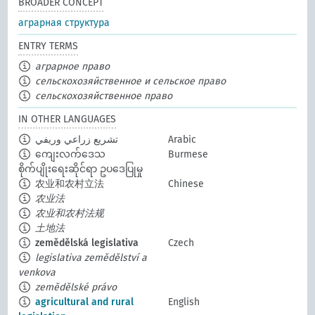
BROADER CONCEPT
аграрная структура
ENTRY TERMS
аграрное право
сельскохозяйственное и сельское право
сельскохозяйственное право
IN OTHER LANGUAGES
تشريع زراعي وريفي
Arabic
ကျေးလက်ဒေသ
Burmese
စိုက်ပျိုးရေးဆိုင်ရာ ဥပဒေပြုမှု
农业和农村立法
Chinese
农业法
农业和农村法规
土地法
zemědělská legislativa
Czech
legislativa zemědělství a
venkova
zemědělské právo
agricultural and rural
English