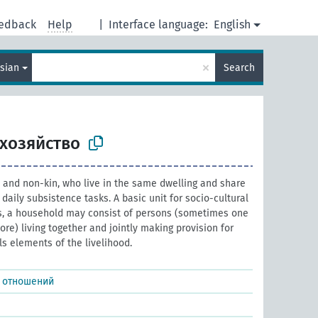
edback
Help
|
Interface language:
English
×
sian
Search
хозяйство
n and non-kin, who live in the same dwelling and share
aily subsistence tasks. A basic unit for socio-cultural
s, a household may consist of persons (sometimes one
ore) living together and jointly making provision for
ls elements of the livelihood.
х отношений