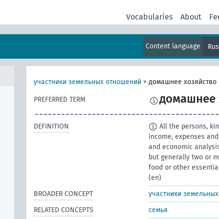
Vocabularies
About
Fe
Content language
Rus
участники земельных отношений
>
домашнее хозяйство
домашнее 
PREFERRED TERM
DEFINITION
All the persons, ki
income, expenses and d
and economic analysi
but generally two or m
food or other essentia
(en)
BROADER CONCEPT
участники земельны
RELATED CONCEPTS
семья