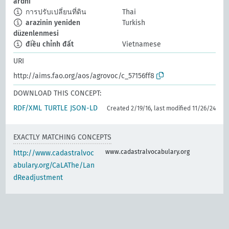
ardhi
การปรับเปลี่ยนที่ดิน
Thai
arazinin yeniden
Turkish
düzenlenmesi
điều chỉnh đất
Vietnamese
URI
http://aims.fao.org/aos/agrovoc/c_57156ff8
DOWNLOAD THIS CONCEPT:
RDF/XML
TURTLE
JSON-LD
Created 2/19/16, last modified 11/26/24
EXACTLY MATCHING CONCEPTS
www.cadastralvocabulary.org
http://www.cadastralvoc
abulary.org/CaLAThe/Lan
dReadjustment