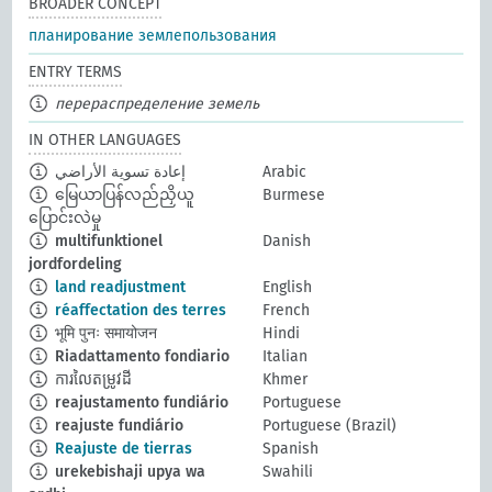
BROADER CONCEPT
планирование землепользования
ENTRY TERMS
перераспределение земель
IN OTHER LANGUAGES
إعادة تسوية الأراضي
Arabic
မြေယာပြန်လည်ညှိယူ
Burmese
ပြောင်းလဲမှု
multifunktionel
Danish
jordfordeling
land readjustment
English
réaffectation des terres
French
भूमि पुनः समायोजन
Hindi
Riadattamento fondiario
Italian
ការលៃតម្រូវដី
Khmer
reajustamento fundiário
Portuguese
reajuste fundiário
Portuguese (Brazil)
Reajuste de tierras
Spanish
urekebishaji upya wa
Swahili