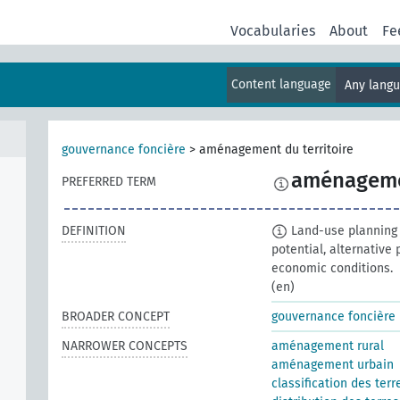
Vocabularies
About
Fe
Content language
Any lang
gouvernance foncière
>
aménagement du territoire
aménagemen
PREFERRED TERM
DEFINITION
Land-use planning 
potential, alternative
economic conditions.
(en)
BROADER CONCEPT
gouvernance foncière
NARROWER CONCEPTS
aménagement rural
aménagement urbain
classification des terr