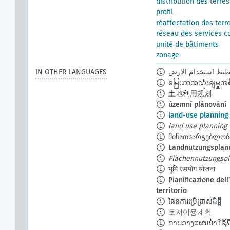
distribution des terres
profil
réaffectation des terr
réseau des services co
unité de bâtiments
zonage
IN OTHER LANGUAGES
طيط استخدام الارض
မြေယာအသုံးချမှုအ
土地利用规划
územní plánování
land-use planning
land use planning
მიწათსარგებლობი
Landnutzungsplan
Flächennutzungsp
भूमि उपयोग योजना
Pianificazione dell'
territorio
ផែនការប្រើប្រាស់ដីធ្លី
토지이용계획
ການວາງແຜນນຳໃຊ້ພື້ນ