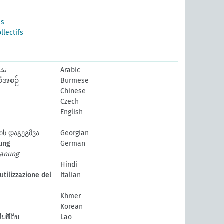
es
llectifs
تخ
Arabic
စီအစဉ်
Burmese
Chinese
Czech
English
ს დაგეგმვა
Georgian
ung
German
lanung
Hindi
utilizzazione del
Italian
Khmer
Korean
ທີ່ດິນ
Lao