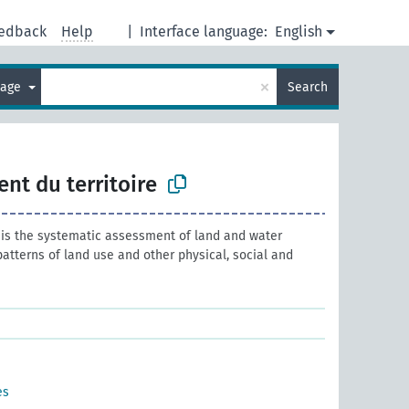
edback
Help
|
Interface language:
English
×
uage
Search
t du territoire
is the systematic assessment of land and water
 patterns of land use and other physical, social and
es