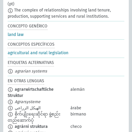
(pt)
The complex of relationships involving land tenure,
production, supporting services and rural institutions.
CONCEPTO GENÉRICO
land law
CONCEPTOS ESPECÍFICOS
agricultural and rural legislation
ETIQUETAS ALTERNATIVAS
agrarian systems
EN OTRAS LENGUAS
agrarwirtschaftliche
alemán
Struktur
Agrarsysteme
الهيكل الزراعي
árabe
စိုက်ပျိုးရေးဆိုင်ရာ ဖွဲ့စည်း
birmano
တည်ဆောက်ပုံ
agrární struktura
checo