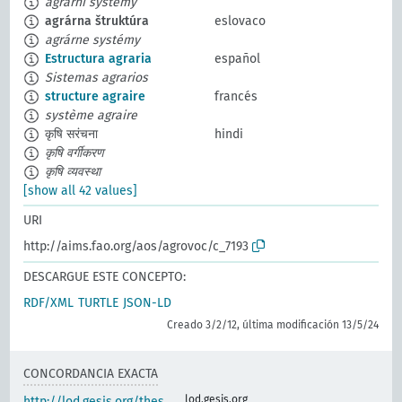
agrární systémy
agrárna štruktúra
eslovaco
agrárne systémy
Estructura agraria
español
Sistemas agrarios
structure agraire
francés
système agraire
कृषि सरंचना
hindi
कृषि वर्गीकरण
कृषि व्यवस्था
[show all 42 values]
URI
http://aims.fao.org/aos/agrovoc/c_7193
DESCARGUE ESTE CONCEPTO:
RDF/XML
TURTLE
JSON-LD
Creado 3/2/12, última modificación 13/5/24
CONCORDANCIA EXACTA
lod.gesis.org
http://lod.gesis.org/thes