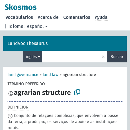
Skosmos
Vocabularios
Acerca de
Comentarios
Ayuda
|
Idioma:
español
Landvoc Thesaurus
×
inglés
Buscar
land governance
>
land law
>
agrarian structure
TÉRMINO PREFERIDO
agrarian structure
DEFINICIÓN
Conjunto de relações complexas, que envolvem a posse
da terra, a produção, os serviços de apoio e as instituições
rurais.