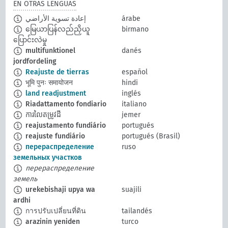
EN OTRAS LENGUAS
إعادة تسوية الأراضي
árabe
မြေယာပြန်လည်ညှိယူ
birmano
ပြောင်းလဲမှု
multifunktionel
danés
jordfordeling
Reajuste de tierras
español
भूमि पुनः समायोजन
hindi
land readjustment
inglés
Riadattamento fondiario
italiano
ការលៃតម្រូវដី
jemer
reajustamento fundiário
portugués
reajuste fundiário
portugués (Brasil)
перераспределение
ruso
земельных участков
перераспределение
земель
urekebishaji upya wa
suajili
ardhi
การปรับเปลี่ยนที่ดิน
tailandés
arazinin yeniden
turco