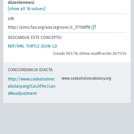
düzenlenmesi
[show all 16 values]
URI
http://aims.fao.org/aos/agrovoc/c_57156ff8
DESCARGUE ESTE CONCEPTO:
RDF/XML
TURTLE
JSON-LD
Creado 19/2/16, última modificación 26/11/24
CONCORDANCIA EXACTA
www.cadastralvocabulary.org
http://www.cadastralvoc
abulary.org/CaLAThe/Lan
dReadjustment