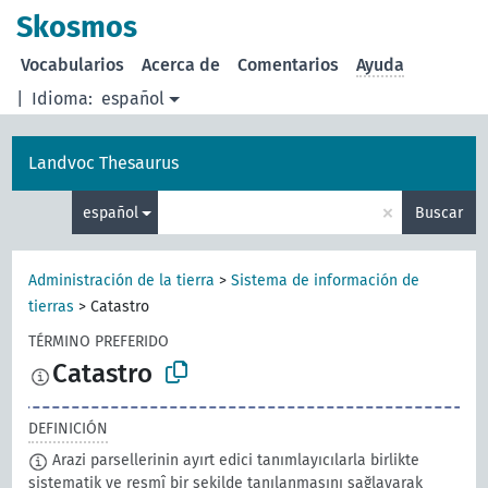
Skosmos
Vocabularios
Acerca de
Comentarios
Ayuda
|
Idioma:
español
Landvoc Thesaurus
×
español
Buscar
Administración de la tierra
>
Sistema de información de
tierras
>
Catastro
TÉRMINO PREFERIDO
Catastro
DEFINICIÓN
Arazi parsellerinin ayırt edici tanımlayıcılarla birlikte
sistematik ve resmî bir şekilde tanılanmasını sağlayarak