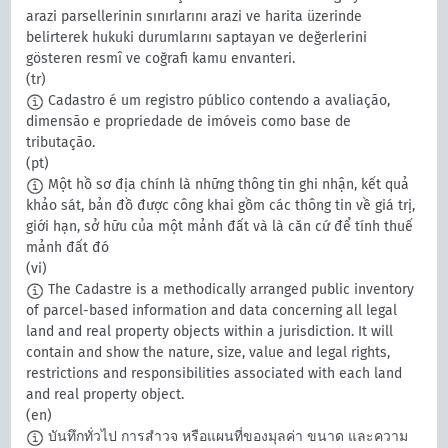
arazi parsellerinin sınırlarını arazi ve harita üzerinde
belirterek hukuki durumlarını saptayan ve değerlerini
gösteren resmî ve coğrafi kamu envanteri.
(tr)
Cadastro é um registro público contendo a avaliação,
dimensão e propriedade de imóveis como base de
tributação.
(pt)
Một hồ sơ địa chính là những thông tin ghi nhận, kết quả
khảo sát, bản đồ được công khai gồm các thông tin về giá trị,
giới hạn, sở hữu của một mảnh đất và là căn cứ để tính thuế
mảnh đất đó
(vi)
The Cadastre is a methodically arranged public inventory
of parcel-based information and data concerning all legal
land and real property objects within a jurisdiction. It will
contain and show the nature, size, value and legal rights,
restrictions and responsibilities associated with each land
and real property object.
(en)
บันทึกทั่วไป การสำวจ หรือแผนที่ของมุลค่า ขนาด และความ