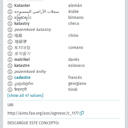
Kataster
alemán
سجلات الأراضي الممسوحة
árabe
မြေစာရင်း
birmano
katastry
checo
pozemkové katastry
地籍
chino
地籍簿
토지대장
coreano
토지등기
matrikel
danés
katastre
eslovaco
pozemkové knihy
cadastre
francés
კადასტრი
georgiano
कैडस्ट्री
hindi
[show all 47 values]
URI
http://aims.fao.org/aos/agrovoc/c_1177
DESCARGUE ESTE CONCEPTO: