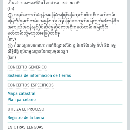
เป็นเจ้าของของที่ดินโดยผ่านการจ่ายภาษี
(th)
အခွန်ကောက်ခံရန်အခြေခံအဖြစ်မြေကွက်၏အစိုးရမှတ်တမ်း၊
မြေတိုင်းမှတ်တမ်း၊အခွန်စည်းကြပ်ခြင်းအတွက်မြေကွက်၏တန်ဖိုး၊
အကျယ်အဝန်းနှင့်ပိုင်ဆိုင်မှုဆိုင်ရာအစိုးရမှတ်တမ်း၊မြေတိုင်း
မှတ်တမ်းသို့မဟုတ်၊မြေပုံတစ်ခု
(my)
កំណត់ត្រាសាធារណៈ ការពិនិត្យវាស់វែង ឬ ផែនទីនៃតម្លៃ ទំហំ និង កម្ម
សិទ្ធិដីធ្លី ប្រើជាមូលដ្ឋាននៃការប្រមូលពន្ធ។​
(km)
CONCEPTO GENÉRICO
Sistema de información de tierras
CONCEPTOS ESPECÍFICOS
Mapa catastral
Plan parcelario
UTILIZA EL PROCESO
Registro de la tierra
EN OTRAS LENGUAS