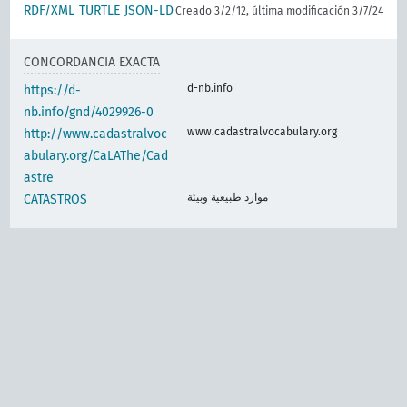
RDF/XML
TURTLE
JSON-LD
Creado 3/2/12, última modificación 3/7/24
CONCORDANCIA EXACTA
d-nb.info
https://d-
nb.info/gnd/4029926-0
www.cadastralvocabulary.org
http://www.cadastralvoc
abulary.org/CaLAThe/Cad
astre
موارد طبيعية وبيئة
CATASTROS