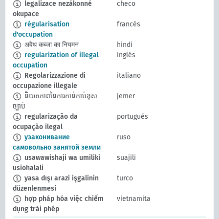
legalizace nezákonné
checo
okupace
régularisation
francés
d'occupation
अवैध कब्जा का नियमन
hindi
regularization of illegal
inglés
occupation
Regolarizzazione di
italiano
occupazione illegale
និយតភាពនៃការកាន់កាប់ខុស
jemer
ច្បាប់
regularização da
portugués
ocupação ilegal
узаконивание
ruso
самовольно занятой земли
usawawishaji wa umiliki
suajili
usiohalali
yasa dışı arazi işgalinin
turco
düzenlenmesi
hợp pháp hóa việc chiếm
vietnamita
dụng trái phép