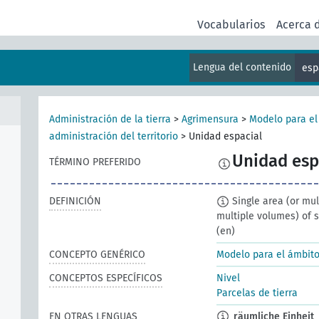
Vocabularios
Acerca 
Lengua del contenido
esp
Administración de la tierra
>
Agrimensura
>
Modelo para el
administración del territorio
>
Unidad espacial
Unidad esp
TÉRMINO PREFERIDO
DEFINICIÓN
Single area (or mul
multiple volumes) of 
(en)
CONCEPTO GENÉRICO
Modelo para el ámbito 
CONCEPTOS ESPECÍFICOS
Nivel
Parcelas de tierra
EN OTRAS LENGUAS
räumliche Einheit