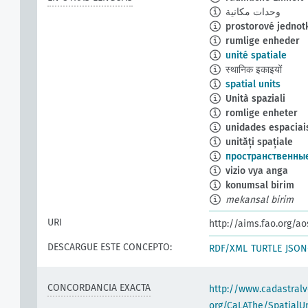
وحدات مكانية
prostorové jednot
rumlige enheder
unité spatiale
स्थानिक इकाइयों
spatial units
Unità spaziali
romlige enheter
unidades espaciai
unități spațiale
пространственны
vizio vya anga
konumsal birim
mekansal birim
URI
http://aims.fao.org/a
DESCARGUE ESTE CONCEPTO:
RDF/XML
TURTLE
JSON
CONCORDANCIA EXACTA
http://www.cadastralv
org/CaLAThe/SpatialUn