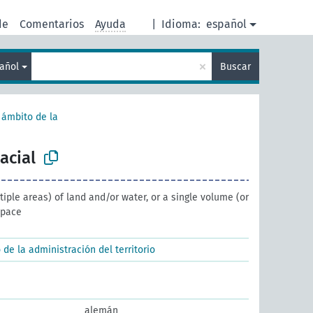
de
Comentarios
Ayuda
|
Idioma:
español
×
añol
Buscar
 ámbito de la
acial
tiple areas) of land and/or water, or a single volume (or
space
de la administración del territorio
alemán