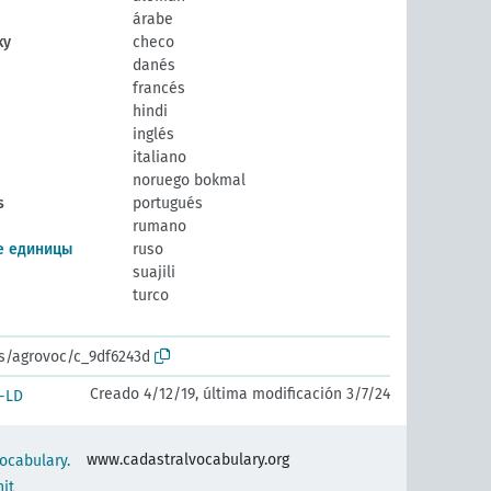
árabe
ky
checo
danés
francés
hindi
inglés
italiano
noruego bokmal
s
portugués
rumano
е единицы
ruso
suajili
turco
os/agrovoc/c_9df6243d
Creado 4/12/19, última modificación 3/7/24
-LD
www.cadastralvocabulary.org
ocabulary.
it