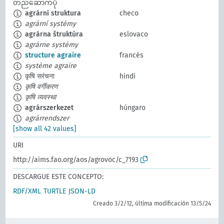
တည်ဆောက်ပုံ
agrární struktura
checo
agrární systémy
agrárna štruktúra
eslovaco
agrárne systémy
structure agraire
francés
système agraire
कृषि सरंचना
hindi
कृषि वर्गीकरण
कृषि व्यवस्था
agrárszerkezet
húngaro
agrárrendszer
[show all 42 values]
URI
http://aims.fao.org/aos/agrovoc/c_7193
DESCARGUE ESTE CONCEPTO:
RDF/XML
TURTLE
JSON-LD
Creado 3/2/12, última modificación 13/5/24