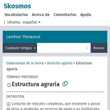
Skosmos
Vocabularios
Acerca de
Comentarios
Ayuda
|
Idioma:
español
Landvoc Thesaurus
×
Cualquier lengua
Buscar
Gobernanza de la tierra
>
Derecho agrario
>
Estructura
agraria
TÉRMINO PREFERIDO
Estructura agraria
DEFINICIÓN
Conjunto de relações complexas, que envolvem a posse
da terra, a produção, os serviços de apoio e as instituições