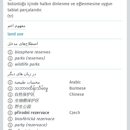
bütünlüğü içinde halkın dinlenme ve eğlenmesine uygun
tabiat parçalarıdır.
(tr)
مفهوم اعم
land use
اصطلاح‌های مدخل
biosphere reserves
parks (reserves)
wildlife parks
در زبان های دیگر
Arabic
محميات طبيعية
သဘာဝထိန်းသိမ်းမှု
Burmese
自然保护区
Chinese
生物圈保护区
野生公园
přírodní rezervace
Czech
biosférická rezervace
parky (rezervace)