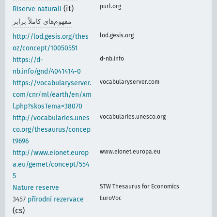
purl.org
(it)
Riserve naturali
مفهوم‌های کاملاً برابر
lod.gesis.org
http://lod.gesis.org/thes
oz/concept/10050551
d-nb.info
https://d-
nb.info/gnd/4041414-0
vocabularyserver.com
https://vocabularyserver.
com/cnr/ml/earth/en/xm
l.php?skosTema=38070
vocabularies.unesco.org
http://vocabularies.unes
co.org/thesaurus/concep
t9696
www.eionet.europa.eu
http://www.eionet.europ
a.eu/gemet/concept/554
5
STW Thesaurus for Economics
Nature reserve
EuroVoc
3457
přírodní rezervace
(cs)