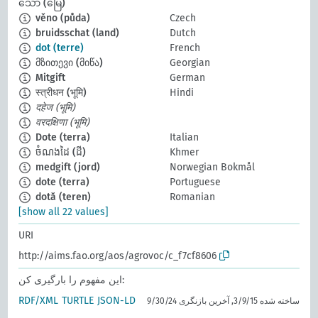
သော (မြေ)
věno (půda)
Czech
bruidsschat (land)
Dutch
dot (terre)
French
მზითევი (მიწა)
Georgian
Mitgift
German
स्त्रीधन (भूमि)
Hindi
दहेज (भूमि)
वरदक्षिणा (भूमि)
Dote (terra)
Italian
ចំណងដៃ (ដី)
Khmer
medgift (jord)
Norwegian Bokmål
dote (terra)
Portuguese
dotă (teren)
Romanian
[show all 22 values]
URI
http://aims.fao.org/aos/agrovoc/c_f7cf8606
این مفهوم را بارگیری کن:
RDF/XML
TURTLE
JSON-LD
ساخته شده 3/9/15, آخرین بازنگری 9/30/24