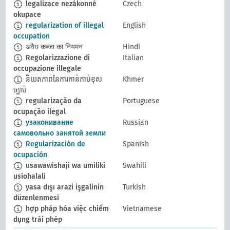
legalizace nezákonné
Czech
okupace
regularization of illegal
English
occupation
अवैध कब्जा का नियमन
Hindi
Regolarizzazione di
Italian
occupazione illegale
និយតភាពនៃការកាន់កាប់ខុស
Khmer
ច្បាប់
regularização da
Portuguese
ocupação ilegal
узаконивание
Russian
самовольно занятой земли
Regularización de
Spanish
ocupación
usawawishaji wa umiliki
Swahili
usiohalali
yasa dışı arazi işgalinin
Turkish
düzenlenmesi
hợp pháp hóa việc chiếm
Vietnamese
dụng trái phép