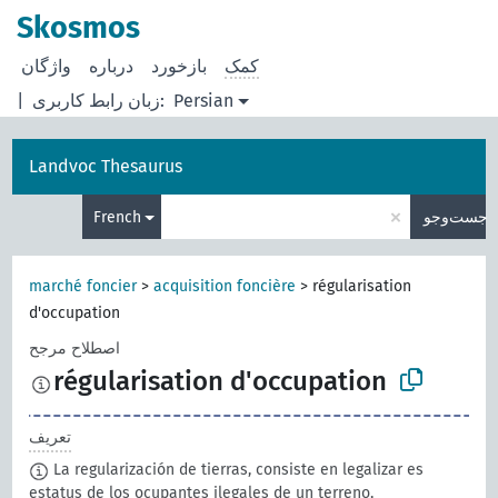
Skosmos
کمک
بازخورد
درباره
Persian
زبان رابط کاربری:
|
Landvoc Thesaurus
×
جست‌وجو
French
marché foncier
>
acquisition foncière
>
régularisation
d'occupation
اصطلاح مرجح
régularisation d'occupation
تعریف
La regularización de tierras, consiste en legalizar es
estatus de los ocupantes ilegales de un terreno,