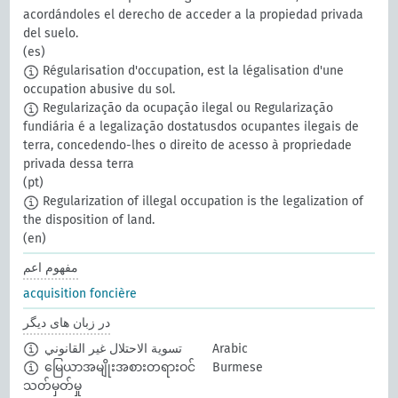
acordándoles el derecho de acceder a la propiedad privada
del suelo.
(es)
Régularisation d'occupation, est la légalisation d'une
occupation abusive du sol.
Regularização da ocupação ilegal ou Regularização
fundiária é a legalização dostatusdos ocupantes ilegais de
terra, concedendo-lhes o direito de acesso à propriedade
privada dessa terra
(pt)
Regularization of illegal occupation is the legalization of
the disposition of land.
(en)
مفهوم اعم
acquisition foncière
در زبان های دیگر
Arabic
تسوية الاحتلال غير القانوني
မြေယာအမျိုးအစားတရားဝင်
Burmese
သတ်မှတ်မှု