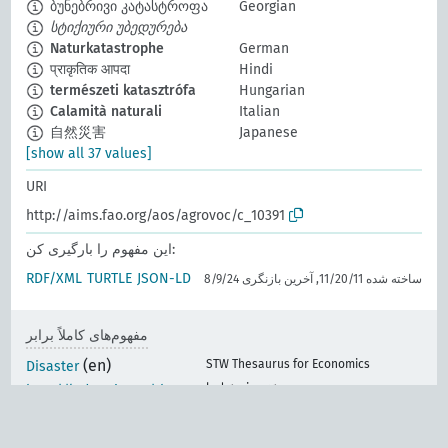
ბუნებრივი კატასტროფა
Georgian
სტიქიური უბედურება
Naturkatastrophe
German
प्राकृतिक आपदा
Hindi
természeti katasztrófa
Hungarian
Calamità naturali
Italian
自然災害
Japanese
[show all 37 values]
URI
http://aims.fao.org/aos/agrovoc/c_10391
این مفهوم را بارگیری کن:
RDF/XML
TURTLE
JSON-LD
ساخته شده 11/20/11, آخرین بازنگری 8/9/24
مفهوم‌های کاملاً برابر
(en)
STW Thesaurus for Economics
Disaster
lod.gesis.org
http://lod.gesis.org/thes
oz/concept/10048664
d-nb.info
https://d-