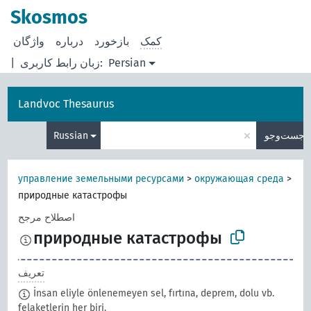
Skosmos
کمک
بازخورد
درباره
Persian
زبان رابط کاربری:
|
Landvoc Thesaurus
×
جست‌وجو
Russian
управление земельными ресурсами
>
окружающая среда
>
природные катастрофы
اصطلاح مرجح
природные катастрофы
تعریف
İnsan eliyle önlenemeyen sel, fırtına, deprem, dolu vb.
felaketlerin her biri.