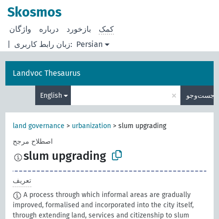
Skosmos
کمک
بازخورد
درباره
Persian
زبان رابط کاربری:
|
Landvoc Thesaurus
×
جست‌وجو
English
land governance
>
urbanization
>
slum upgrading
اصطلاح مرجح
slum upgrading
تعریف
A process through which informal areas are gradually
improved, formalised and incorporated into the city itself,
through extending land, services and citizenship to slum