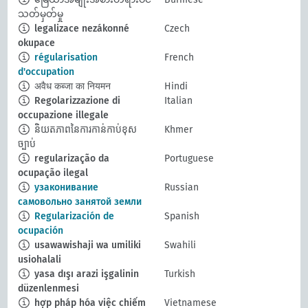
သတ်မှတ်မှု
legalizace nezákonné
Czech
okupace
régularisation
French
d'occupation
अवैध कब्जा का नियमन
Hindi
Regolarizzazione di
Italian
occupazione illegale
និយតភាពនៃការកាន់កាប់ខុស
Khmer
ច្បាប់
regularização da
Portuguese
ocupação ilegal
узаконивание
Russian
самовольно занятой земли
Regularización de
Spanish
ocupación
usawawishaji wa umiliki
Swahili
usiohalali
yasa dışı arazi işgalinin
Turkish
düzenlenmesi
hợp pháp hóa việc chiếm
Vietnamese