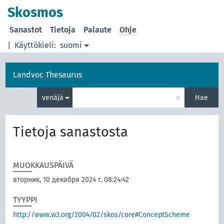
Skosmos
Sanastot
Tietoja
Palaute
Ohje
|
Käyttökieli:
suomi
Landvoc Thesaurus
×
venäjä
Hae
Tietoja sanastosta
MUOKKAUSPÄIVÄ
вторник, 10 декабря 2024 г. 08:24:42
TYYPPI
http://www.w3.org/2004/02/skos/core#ConceptScheme