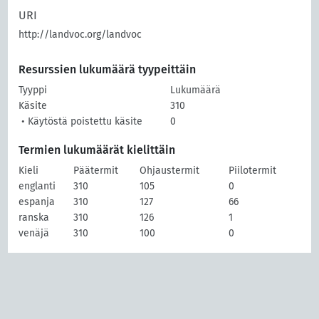
URI
http://landvoc.org/landvoc
Resurssien lukumäärä tyypeittäin
Tyyppi
Lukumäärä
Käsite
310
• Käytöstä poistettu käsite
0
Termien lukumäärät kielittäin
Kieli
Päätermit
Ohjaustermit
Piilotermit
englanti
310
105
0
espanja
310
127
66
ranska
310
126
1
venäjä
310
100
0