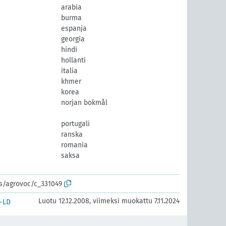
arabia
burma
espanja
georgia
hindi
hollanti
italia
khmer
korea
norjan bokmål
portugali
ranska
romania
saksa
]
os/agrovoc/c_331049
Luotu 12.12.2008, viimeksi muokattu 7.11.2024
-LD