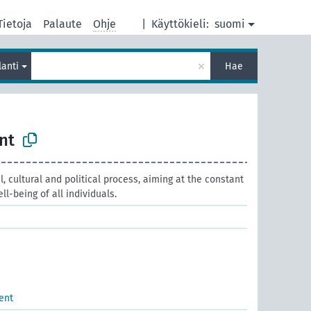
Tietoja
Palaute
Ohje
|
Käyttökieli:
suomi
×
lanti
Hae
nt
, cultural and political process, aiming at the constant
l-being of all individuals.
ent