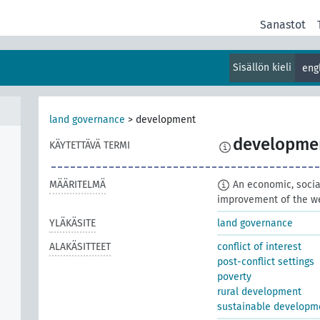
Sanastot
Sisällön kieli
eng
land governance
>
development
developme
KÄYTETTÄVÄ TERMI
MÄÄRITELMÄ
An economic, social
improvement of the wel
YLÄKÄSITE
land governance
ALAKÄSITTEET
conflict of interest
post-conflict settings
poverty
rural development
sustainable developm