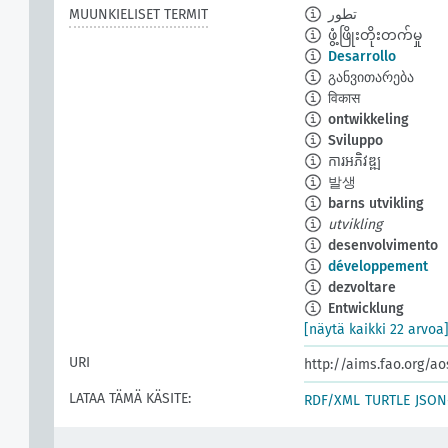
MUUNKIELISET TERMIT
تطور
ဖွံ့ဖြိုးတိုးတက်မှု
Desarrollo
განვითარება
विकास
ontwikkeling
Sviluppo
ការអភិវឌ្ឍ
발생
barns utvikling
utvikling
desenvolvimento
développement
dezvoltare
Entwicklung
[näytä kaikki 22 arvoa
URI
http://aims.fao.org/a
LATAA TÄMÄ KÄSITE:
RDF/XML
TURTLE
JSON