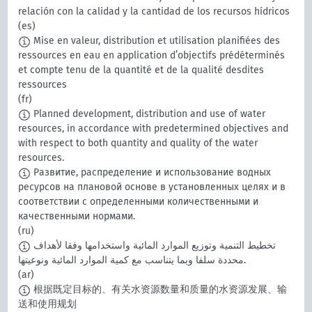
relación con la calidad y la cantidad de los recursos hídricos
(es)
Mise en valeur, distribution et utilisation planifiées des
ressources en eau en application d’objectifs prédéterminés
et compte tenu de la quantité et de la qualité desdites
ressources
(fr)
Planned development, distribution and use of water
resources, in accordance with predetermined objectives and
with respect to both quantity and quality of the water
resources.
Развитие, распределение и использование водных
ресурсов на плановой основе в установленных целях и в
соответствии с определенными количественными и
качественными нормами.
(ru)
تخطيط التنمية وتوزيع الموارد المائية واستخدامها وفقا لأهداف
محددة سلفا وبما يتناسب مع كمية الموارد المائية ونوعيتها.
(ar)
根据既定目标的、有关水资源数量和质量的水资源发展、输
送和使用规划