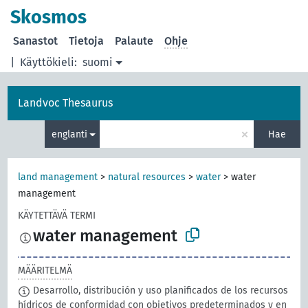
Skosmos
Sanastot
Tietoja
Palaute
Ohje
|
Käyttökieli:
suomi
Landvoc Thesaurus
×
englanti
Hae
land management
>
natural resources
>
water
>
water
management
KÄYTETTÄVÄ TERMI
water management
MÄÄRITELMÄ
Desarrollo, distribución y uso planificados de los recursos
hídricos de conformidad con objetivos predeterminados y en